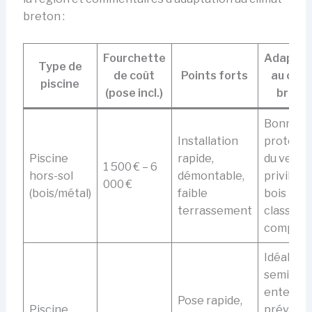
breton :
Fourchette
Adaptat
Type de
de coût
Points forts
au clim
piscine
(pose incl.)
breto
Bonne si
Installation
protégé
Piscine
rapide,
du vent;
1 500 € – 6
hors-sol
démontable,
privilégi
000 €
(bois/métal)
faible
bois trai
terrassement
classe 4 
composi
Idéale e
semi-
enterré;
Pose rapide,
Piscine
prévoir