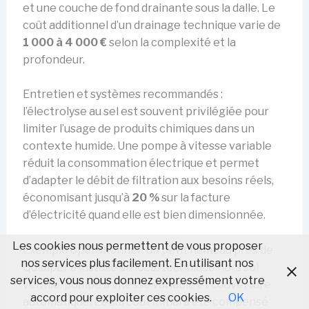
et une couche de fond drainante sous la dalle. Le
coût additionnel d’un drainage technique varie de
1 000 à 4 000 €
selon la complexité et la
profondeur.
Entretien et systèmes recommandés :
l’électrolyse au sel est souvent privilégiée pour
limiter l’usage de produits chimiques dans un
contexte humide. Une pompe à vitesse variable
réduit la consommation électrique et permet
d’adapter le débit de filtration aux besoins réels,
économisant jusqu’à
20 %
sur la facture
d’électricité quand elle est bien dimensionnée.
Les cookies nous permettent de vous proposer
Exemple opérationnel : un petit hameau près de
nos services plus facilement. En utilisant nos
Quimper a installé un local technique hors sol
services, vous nous donnez expressément votre
ventilé, pompe à vitesse variable et couverture
accord pour exploiter ces cookies.
OK
automatique. Le surcoût initial a été compensé