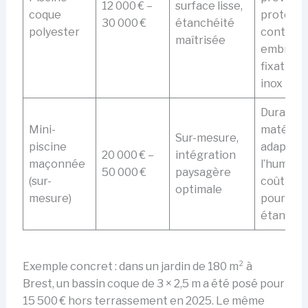
12 000 € –
surface lisse,
coque
protecti
30 000 €
étanchéité
polyester
contre
maîtrisée
embruns
fixation
inox
Durable s
Mini-
matériau
Sur-mesure,
piscine
adaptés 
20 000 € –
intégration
maçonnée
l’humidit
50 000 €
paysagère
(sur-
coût éle
optimale
mesure)
pour
étanchéi
Exemple concret : dans un jardin de 180 m² à
Brest, un bassin coque de 3 × 2,5 m a été posé pour
15 500 € hors terrassement en 2025. Le même